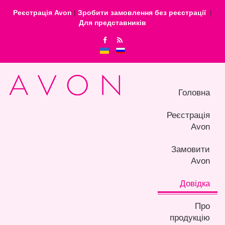
Реєстрація Avon
|
Зробити замовлення без реєстрації
|
Для представників
Головна
Реєстрація
Avon
Замовити
Avon
Довідка
Про
продукцію