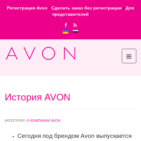
Регистрация Avon
|
Сделать заказ без регистрации
|
Для
представителей
≡
История AVON
КАТЕГОРИЯ:
О КОМПАНИИ AVON
Cегодня под брендом Avon выпускается