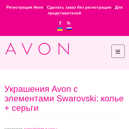
Регистрация Avon
|
Сделать заказ без регистрации
|
Для
представителей
≡
Украшения Avon с
элементами Swarovski: колье
+ серьги