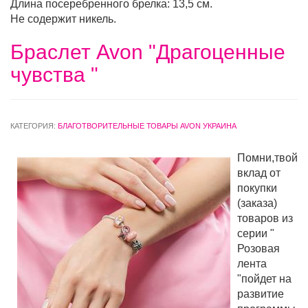
Длина посеребренного брелка: 13,5 см.
Не содержит никель.
Браслет Avon "Драгоценные
чувства "
КАТЕГОРИЯ:
БЛАГОТВОРИТЕЛЬНЫЕ ТОВАРЫ AVON УКРАИНА
Помни,твой
вклад от
покупки
(заказа)
товаров из
серии "
Розовая
лента
"пойдет на
развитие